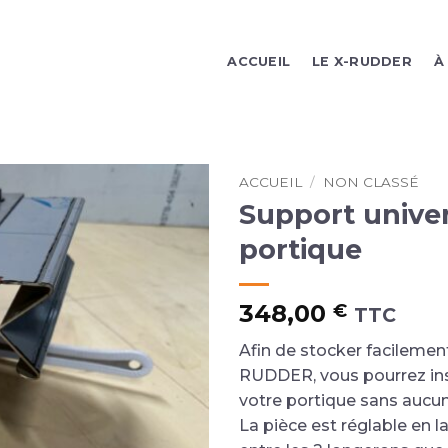
ACCUEIL
LE X-RUDDER
À
ACCUEIL
/
NON CLASSÉ
Support unive
portique
348,00
€
TTC
Afin de stocker facilement
RUDDER, vous pourrez ins
votre portique sans aucun
La pièce est réglable en la