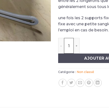
entre les 2 longerons que 
généralement sous tous l
une fois les 2 supports fixé
fixe avec une petite sangle
l’emploi en cas de besoin.
quantité de Support unive
AJOUTER A
Catégorie :
Non classé