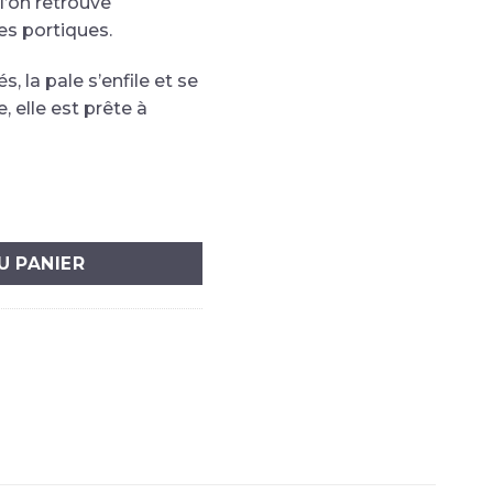
l’on retrouve
es portiques.
s, la pale s’enfile et se
, elle est prête à
rsel sous portique
U PANIER