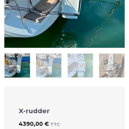
X-rudder
4390,00
€
TTC